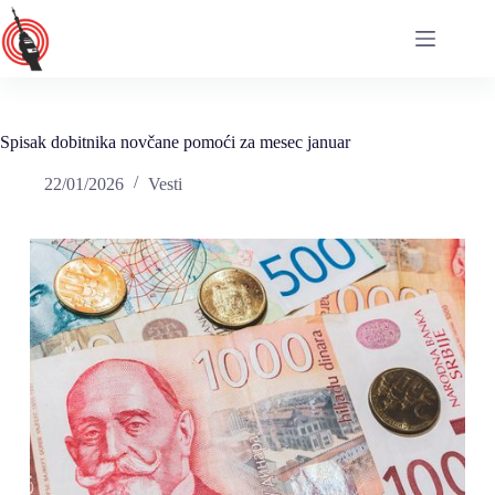
Skip
to
content
Spisak dobitnika novčane pomoći za mesec januar
22/01/2026
Vesti