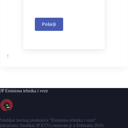
Pošalji
!
JP Emisiona tehnika i veze
Sindikat Javnog preduzeća “Emisiona tehnika i veze”
(skraćeno: Sindikat JP ETV) osnovan je u Februaru 2010.