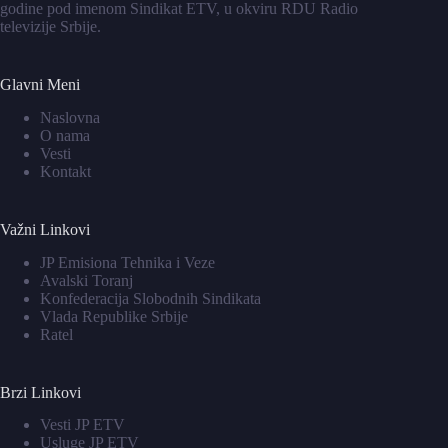
godine pod imenom Sindikat ETV, u okviru RDU Radio
televizije Srbije.
Glavni Meni
Naslovna
O nama
Vesti
Kontakt
Važni Linkovi
JP Emisiona Tehnika i Veze
Avalski Toranj
Konfederacija Slobodnih Sindikata
Vlada Republike Srbije
Ratel
Brzi Linkovi
Vesti JP ETV
Usluge JP ETV